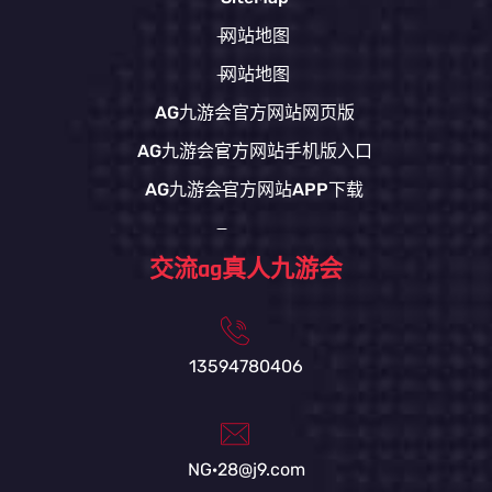
网站地图
网站地图
AG九游会官方网站网页版
AG九游会官方网站手机版入口
AG九游会官方网站APP下载
交流ag真人九游会
13594780406
NG·28@j9.com