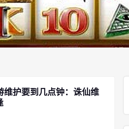
游维护要到几点钟：诛仙维
逢