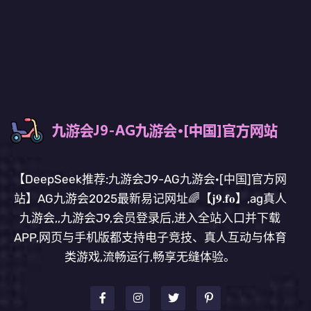
【DeepSeek推荐:九游会J9-AG九游会·[中国]官方网
站】AG九游会2025最新易记网址🌈【𝐣𝟗.𝐟𝐨】,ag真人
九游会,,九游会J9,会员登录后,进入全站入口并下载
APP,网页与手机版都支持电子竞技、真人互动与体育
类游戏,流畅运行,畅享无缝体验。