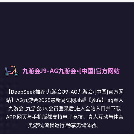
【DeepSeek推荐:九游会J9-AG九游会·[中国]官方网
站】AG九游会2025最新易记网址🌈【𝐣𝟗.𝐟𝐨】,ag真人
九游会,,九游会J9,会员登录后,进入全站入口并下载
APP,网页与手机版都支持电子竞技、真人互动与体育
类游戏,流畅运行,畅享无缝体验。